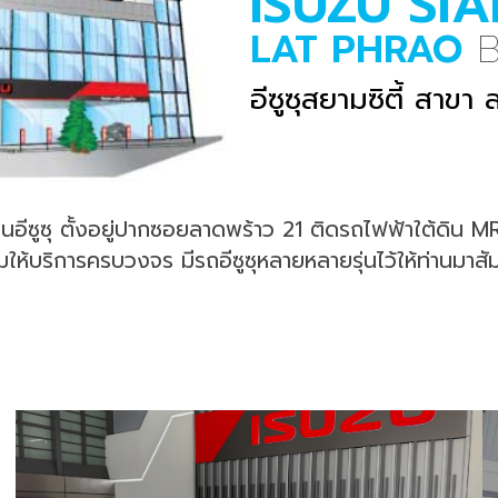
ISUZU SI
LAT PHRAO
อีซูซุสยามซิตี้ สาขา
านอีซูซุ ตั้งอยู่ปากซอยลาดพร้าว 21 ติดรถไฟฟ้าใต้ดิน
ให้บริการครบวงจร มีรถอีซูซุหลายหลายรุ่นไว้ให้ท่านมา