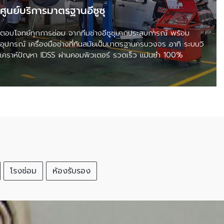
ศูนย์บริการมาตรฐานอีซูซุ
ตอบโจทย์ทุกการซ่อม จากทีมช่างอีซูซุมากประสบการณ์ พร้อม
อุปกรณ์ เครื่องมือช่างที่ทันสมัยเป็นมาตรฐานครบวงจร อาทิ ระบบวิ
เคราห์ปัญหา IDSS ผ่านคอมพิวเตอร์ รวดเร็ว แม่นยำ 100%
โรงซ่อม
ห้องรับรอง